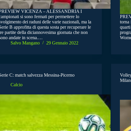
PREVIEW VICENZA – ALESSANDRIA I
campionati si sono fermati per permettere lo
PREV
svolgimento dei raduni delle varie nazionali, ma la
torna 
Serie B approfitta di questa sosta per recuperare le
quarti
tre partite della diciannovesima giornata che non
progr
sono andate in scena.…
Wome
Salvo Mangano
29 Gennaio 2022
Serie C: match salvezza Messina-Picerno
Volle
Milan
Calcio