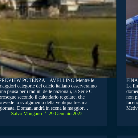
PREVIEW POTENZA – AVELLINO Mentre le
FIN
maggiori categorie del calcio italiano osserveranno
La fi
una pausa per i raduni delle nazionali, la Serie C
domeni
prosegue secondo il calendario regolare, che
non pr
prevede lo svolgimento della ventiquattresima
facend
giornata. Domani andrà in scena la maggior…
Medve
Salvo Mangano
29 Gennaio 2022