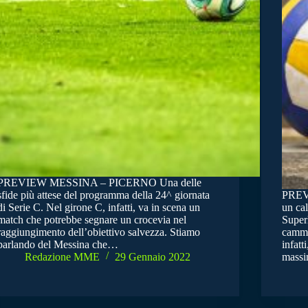
PREVIEW MESSINA – PICERNO Una delle
sfide più attese del programma della 24^ giornata
PREV
di Serie C. Nel girone C, infatti, va in scena un
un cal
match che potrebbe segnare un crocevia nel
Superl
raggiungimento dell’obiettivo salvezza. Stiamo
cammi
parlando del Messina che…
infatt
Redazione MME
29 Gennaio 2022
massi