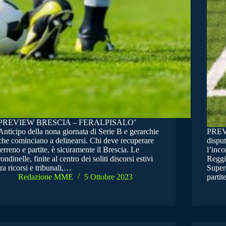
PREVIEW BRESCIA – FERALPISALO’
Anticipo della nona giornata di Serie B e gerarchie
PREV
che cominciano a delinearsi. Chi deve recuperare
disput
terreno e partite, è sicuramente il Brescia. Le
l’inco
rondinelle, finite al centro dei soliti discorsi estivi
Reggia
tra ricorsi e tribunali,…
Superc
Redazione MME
5 Ottobre 2023
parti