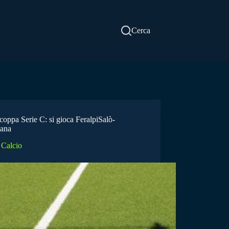
Cerca
coppa Serie C: si gioca FeralpiSalò-
ana
Calcio