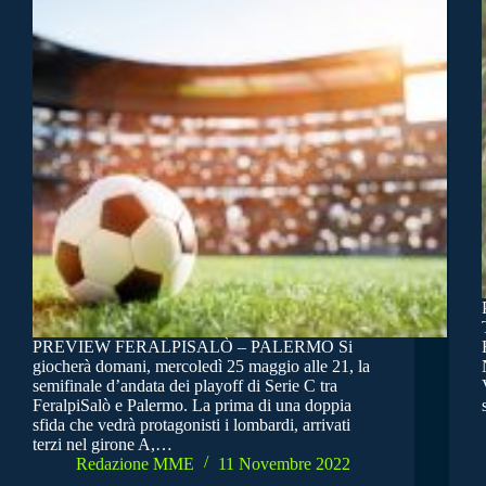
PREVIEW FERALPISALÒ – PALERMO Si
giocherà domani, mercoledì 25 maggio alle 21, la
semifinale d’andata dei playoff di Serie C tra
FeralpiSalò e Palermo. La prima di una doppia
sfida che vedrà protagonisti i lombardi, arrivati
terzi nel girone A,…
Redazione MME
11 Novembre 2022