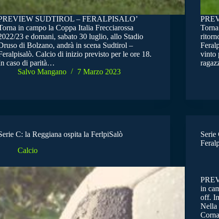
PREVIEW SUDTIROL – FERALPISALO’
PREV
Torna in campo la Coppa Italia Frecciarossa
Torna 
2022/23 e domani, sabato 30 luglio, allo Stadio
ritorn
Druso di Bolzano, andrà in scena Sudtirol –
Feralp
Feralpisalò. Calcio di inizio previsto per le ore 18.
vinto 
In caso di parità…
ragaz
Salvo Mangano
7 Marzo 2023
Serie C: la Reggiana ospita la FerlpiSalò
Serie 
Feralp
Calcio
PREV
in cam
off. I
Nella 
Cornac