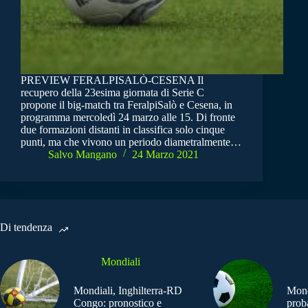
PREVIEW FERALPISALÒ-CESENA Il
recupero della 23esima giornata di Serie C
propone il big-match tra FeralpiSalò e Cesena, in
programma mercoledì 24 marzo alle 15. Di fronte
due formazioni distanti in classifica solo cinque
punti, ma che vivono un periodo diametralmente…
Salvo Mangano
24 Marzo 2021
Di tendenza
Mondiali
Mondiali, Inghilterra-RD
Mond
Congo: pronostico e
prob