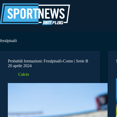
Salta
al
contenuto
feralpisalò
Probabili formazioni: Feralpisalò-Como | Serie B
20 aprile 2024
Calcio