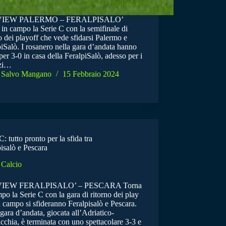
IEW PALERMO – FERALPISALO’
in campo la Serie C con la semifinale di
o dei playoff che vede sfidarsi Palermo e
iSalò. I rosanero nella gara d’andata hanno
per 3-0 in casa della FeralpiSalò, adesso per i
zi…
Salvo Mangano
15 Febbraio 2024
C: tutto pronto per la sfida tra
isalò e Pescara
Calcio
IEW FERALPISALO’ – PESCARA Torna
po la Serie C con la gara di ritorno dei play
n campo si sfideranno Feralpisalò e Pescara.
gara d’andata, giocata all’Adriatico-
chia, è terminata con uno spettacolare 3-3 e