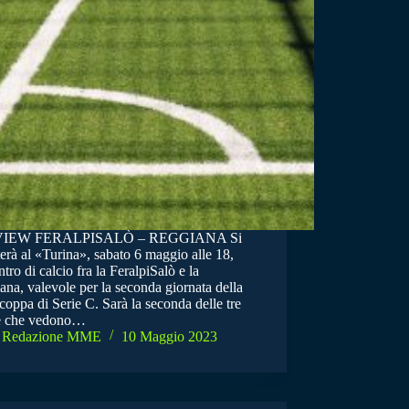
IEW FERALPISALÒ – REGGIANA Si
erà al «Turina», sabato 6 maggio alle 18,
ntro di calcio fra la FeralpiSalò e la
na, valevole per la seconda giornata della
oppa di Serie C. Sarà la seconda delle tre
te che vedono…
Redazione MME
10 Maggio 2023