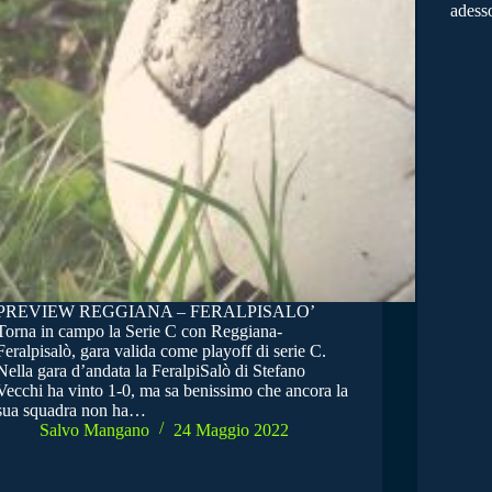
adess
PREVIEW REGGIANA – FERALPISALO’
Torna in campo la Serie C con Reggiana-
Feralpisalò, gara valida come playoff di serie C.
Nella gara d’andata la FeralpiSalò di Stefano
Vecchi ha vinto 1-0, ma sa benissimo che ancora la
sua squadra non ha…
Salvo Mangano
24 Maggio 2022