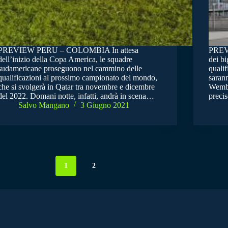
PREVIEW PERU – COLOMBIA In attesa
PREV
dell’inizio della Copa America, le squadre
dei bi
sudamericane proseguono nel cammino delle
qualif
qualificazioni al prossimo campionato del mondo,
sarann
che si svolgerà in Qatar tra novembre e dicembre
Wembl
del 2022. Domani notte, infatti, andrà in scena…
precis
Salvo Mangano
3 Giugno 2021
1
2