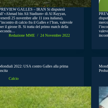
PREVIEW GALLES – IRAN Si disputerà
all’«Ahmad bin Ali Stadium» di Al Rayyan,
PREV
venerdì 25 novembre alle 11 (ora italiana),
dispu
l’incontro di calcio fra il Galles e l’Iran, valevole
mercol
per il girone B. Si tratta del primo match della
l’inco
seconda…
valevo
Redazione MME
24 Novembre 2022
incon
Mondiali 2022: USA contro Galles alla prima
Mondi
uscita
Proba
Calcio