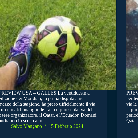
PREVIEW USA – GALLES La ventiduesima
PREV
edizione dei Mondiali, la prima disputata nel
per te
mezzo della stagione, ha preso ufficialmente il via
via la
con il match inaugurale tra la rappresentativa del
la pri
paese organizzatore, il Qatar, e l’Ecuador. Domani
period
andranno in scena altre…
Qatar
Salvo Mangano
15 Febbraio 2024