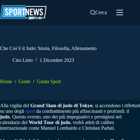
Salta
al
Cerca
contenuto
Che Cos’è il Judo: Storia, Filosofia, Allenamento
Ciro Lieto
1 Dicembre 2023
Home
/
Guide
/
Guida Sport
Alla vigilia del
Grand Slam di judo di Tokyo
, si accendono i riflettori
su uno degli
sport
da combattimento più affascinanti e profondi: il
judo
. Questo evento, uno dei più impegnativi e prestigiosi nel
calendario del
World Tour di judo
, vedrà atleti di calibro
internazionale come Manuel Lombardo e Christian Parlati.