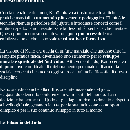
innovazione e riforma
.
Con la creazione del judo, Kanō mirava a trasformare le antiche
pratiche marziali in
un metodo più sicuro e pedagogico
. Eliminò le
tecniche ritenute pericolose dal jujutsu e introdusse concetti come il
mutuo rispetto, la non resistenza e la flessibilità, sia fisica che mentale.
Questi principi non solo rendevano il judo
più accessibile
ma
enfatizzavano anche il suo
valore educativo e formativo
.
La visione di Kanō era quella di un’arte marziale che andasse oltre la
semplice pratica fisica, diventando uno strumento per lo
sviluppo
morale e spirituale dell’individuo
. Attraverso il judo, Kanō cercava
di promuovere un ideale di miglioramento personale e di armonia
sociale, concetti che ancora oggi sono centrali nella filosofia di questa
disciplina.
Kanō si dedicò anche alla diffusione internazionale del judo,
viaggiando e tenendo conferenze in varie parti del mondo. La sua
dedizione ha permesso al judo di guadagnare riconoscimento e rispetto
a livello globale, gettando le basi per la sua inclusione come sport
olimpico e per il suo continuo sviluppo in tutto il mondo.
La Filosofia del Judo