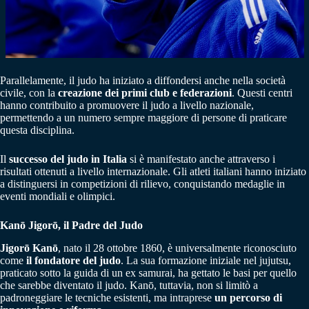
Parallelamente, il judo ha iniziato a diffondersi anche nella società
civile, con la
creazione dei primi club e federazioni
. Questi centri
hanno contribuito a promuovere il judo a livello nazionale,
permettendo a un numero sempre maggiore di persone di praticare
questa disciplina.
Il
successo del judo in Italia
si è manifestato anche attraverso i
risultati ottenuti a livello internazionale. Gli atleti italiani hanno iniziato
a distinguersi in competizioni di rilievo, conquistando medaglie in
eventi mondiali e olimpici.
Kanō Jigorō, il Padre del Judo
Jigorō Kanō
, nato il 28 ottobre 1860, è universalmente riconosciuto
come
il fondatore del judo
. La sua formazione iniziale nel jujutsu,
praticato sotto la guida di un ex samurai, ha gettato le basi per quello
che sarebbe diventato il judo. Kanō, tuttavia, non si limitò a
padroneggiare le tecniche esistenti, ma intraprese
un percorso di