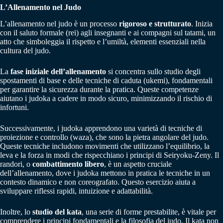
L’Allenamento nel Judo
L’allenamento nel judo è un processo
rigoroso e strutturato
. Inizia
con il saluto formale (rei) agli insegnanti e ai compagni sul tatami, un
atto che simboleggia il rispetto e l’umiltà, elementi essenziali nella
cultura del judo.
La
fase iniziale dell’allenamento
si concentra sullo studio degli
spostamenti di base e delle tecniche di caduta (ukemi), fondamentali
per garantire la sicurezza durante la pratica. Queste competenze
aiutano i judoka a cadere in modo sicuro, minimizzando il rischio di
infortuni.
Successivamente, i judoka apprendono una varietà di tecniche di
proiezione e controllo (waza), che sono la pietra angolare del judo.
Queste tecniche includono movimenti che utilizzano l’equilibrio, la
leva e la forza in modi che rispecchiano i principi di Seiryoku-Zeny. Il
randori, o
combattimento libero
, è un aspetto cruciale
dell’allenamento, dove i judoka mettono in pratica le tecniche in un
contesto dinamico e non coreografato. Questo esercizio aiuta a
sviluppare riflessi rapidi, intuizione e adattabilità.
Inoltre, lo
studio del kata
, una serie di forme prestabilite, è vitale per
comprendere i principi fondamentali e la filosofia del judo. Il kata non