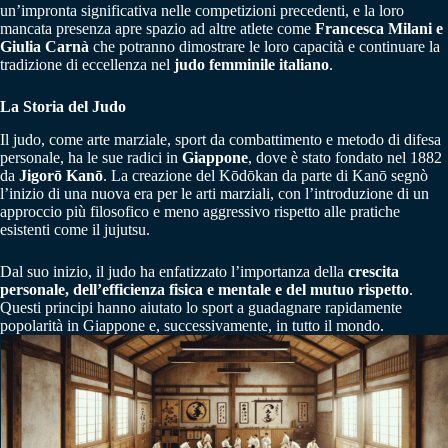
un’impronta significativa nelle competizioni precedenti, e la loro
mancata presenza apre spazio ad altre atlete come
Francesca Milani e
Giulia Carnà
che potranno dimostrare le loro capacità e continuare la
tradizione di eccellenza nel
judo femminile italiano
.
La Storia del Judo
Il judo, come arte marziale, sport da combattimento e metodo di difesa
personale, ha le sue radici in
Giappone
, dove è stato fondato nel 1882
da
Jigorō Kanō
. La creazione del Kōdōkan da parte di Kanō segnò
l’inizio di una nuova era per le arti marziali, con l’introduzione di un
approccio più filosofico e meno aggressivo rispetto alle pratiche
esistenti come il jujutsu.
Dal suo inizio, il judo ha enfatizzato l’importanza della
crescita
personale, dell’efficienza fisica e mentale e del mutuo rispetto
.
Questi principi hanno aiutato lo sport a guadagnare rapidamente
popolarità in Giappone e, successivamente, in tutto il mondo.