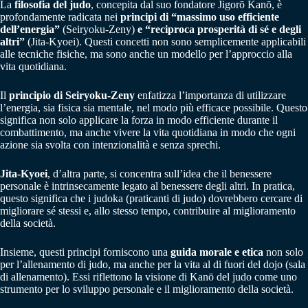
La
filosofia del judo
, concepita dal suo fondatore Jigorō Kanō, è
profondamente radicata nei
principi di “massimo uso efficiente
dell’energia”
(Seiryoku-Zeny)
e “reciproca prosperità di sé e degli
altri”
(Jita-Kyoei). Questi concetti non sono semplicemente applicabili
alle tecniche fisiche, ma sono anche un modello per l’approccio alla
vita quotidiana.
Il
principio di Seiryoku-Zeny
enfatizza l’importanza di utilizzare
l’energia, sia fisica sia mentale, nel modo più efficace possibile. Questo
significa non solo applicare la forza in modo efficiente durante il
combattimento, ma anche vivere la vita quotidiana in modo che ogni
azione sia svolta con intenzionalità e senza sprechi.
Jita-Kyoei
, d’altra parte, si concentra sull’idea che il benessere
personale è intrinsecamente legato al benessere degli altri. In pratica,
questo significa che i judoka (praticanti di judo) dovrebbero cercare di
migliorare sé stessi e, allo stesso tempo, contribuire al miglioramento
della società.
Insieme, questi principi forniscono una
guida morale e
etica
non solo
per l’allenamento di judo, ma anche per la vita al di fuori del dojo (sala
di allenamento). Essi riflettono la visione di Kanō del judo come uno
strumento per lo sviluppo personale e il miglioramento della società.