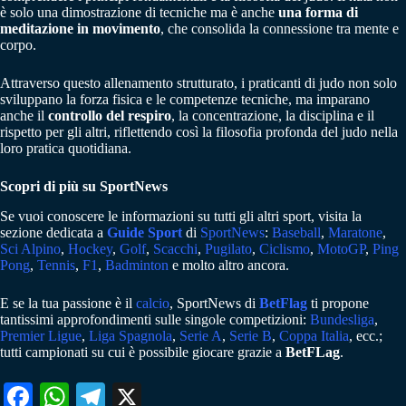
è solo una dimostrazione di tecniche ma è anche
una forma di
meditazione in movimento
, che consolida la connessione tra mente e
corpo.
Attraverso questo allenamento strutturato, i praticanti di judo non solo
sviluppano la forza fisica e le competenze tecniche, ma imparano
anche il
controllo del respiro
, la concentrazione, la disciplina e il
rispetto per gli altri, riflettendo così la filosofia profonda del judo nella
loro pratica quotidiana.
Scopri di più su SportNews
Se vuoi conoscere le informazioni su tutti gli altri sport, visita la
sezione dedicata a
Guide Sport
di
SportNews
:
Baseball
,
Maratone
,
Sci Alpino
,
Hockey
,
Golf
,
Scacchi
,
Pugilato
,
Ciclismo
,
MotoGP
,
Ping
Pong
,
Tennis
,
F1
,
Badminton
e molto altro ancora.
E se la tua passione è il
calcio
, SportNews di
BetFlag
ti propone
tantissimi approfondimenti sulle singole competizioni:
Bundesliga
,
Premier Ligue
,
Liga Spagnola
,
Serie A
,
Serie B
,
Coppa Italia
, ecc.;
tutti campionati su cui è possibile giocare grazie a
BetFLag
.
Fa
W
Te
X