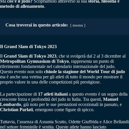
Ma
cos’è il judo?
Scopriamolo attraverso la sua
storia, filosofia e
metodo di allenamento
.
Cosa troverai in questo articolo:
mostra
Il Grand Slam di Tokyo 2023
Il
Grand Slam di Tokyo 2023
, che si svolgerà dal 2 al 3 dicembre al
Metropolitan Gymnasium di Tokyo
, rappresenta un punto di
riferimento fondamentale nel calendario internazionale del judo.
Questo evento non solo
chiude la stagione del World Tour di judo
ma è anche una vetrina per gli atleti di tutto il mondo per mostrare il
proprio valore in una delle competizioni più prestigiose.
La partecipazione di
17 atleti italiani
a questo evento è un segno della
crescente forza e profondità del judo in Italia. Tra questi,
Manuel
Lombardo
, già noto per le sue prestazioni eccezionali in passato, e
Christian Parlati
, emergono come figure di spicco.
Tuttavia, l’assenza di Assunta Scutto, Odette Giuffrida e Alice Bellandi
nel settore femminile è sentita. Queste atlete hanno lasciato