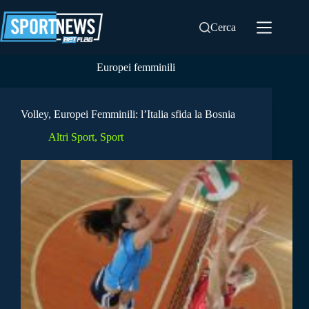
Salta
al
Cerca
contenuto
Europei femminili
Volley, Europei Femminili: l’Italia sfida la Bosnia
Altri Sport
,
Sport