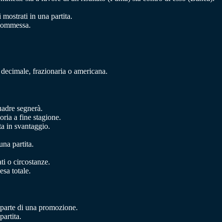
 mostrati in una partita.
scommessa.
a decimale, frazionaria o americana.
uadre segnerà.
ria a fine stagione.
a in svantaggio.
na partita.
ati o circostanze.
esa totale.
 parte di una promozione.
partita.