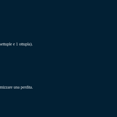
ettuple e 1 ottupla).
imizzare una perdita.