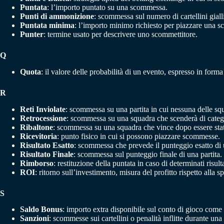
Puntata
: l’importo puntato su una scommessa.
Punti di ammonizione
: scommessa sul numero di cartellini gialli
Puntata minima
: l’importo minimo richiesto per piazzare una 
Punter
: termine usato per descrivere uno scommettitore.
Q
Quota
: il valore delle probabilità di un evento, espresso in form
R
Reti Inviolate
: scommessa su una partita in cui nessuna delle sq
Retrocessione
: scommessa su una squadra che scenderà di catego
Ribaltone
: scommessa su una squadra che vince dopo essere stat
Ricevitoria
: punto fisico in cui si possono piazzare scommesse.
Risultato Esatto
: scommessa che prevede il punteggio esatto di u
Risultato Finale
: scommessa sul punteggio finale di una partita.
Rimborso
: restituzione della puntata in caso di determinati risult
ROI
: ritorno sull’investimento, misura del profitto rispetto alla sp
S
Saldo Bonus
: importo extra disponibile sul conto di gioco come
Sanzioni
: scommesse sui cartellini o penalità inflitte durante una 