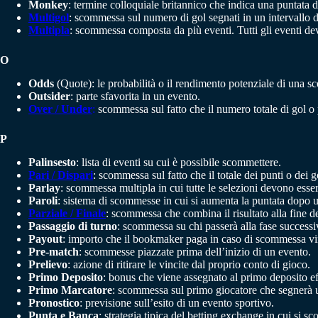
Monkey
: termine colloquiale britannico che indica una puntata d
Multigol
: scommessa sul numero di gol segnati in un intervallo di
Multipla
: scommessa composta da più eventi. Tutti gli eventi dev
O
Odds
(Quote): le probabilità o il rendimento potenziale di una 
Outsider
: parte sfavorita in un evento.
Over / Under
:
scommessa sul fatto che il numero totale di gol o p
P
Palinsesto
: lista di eventi su cui è possibile scommettere.
Pari / Dispari
: scommessa sul fatto che il totale dei punti o dei go
Parlay
: scommessa multipla in cui tutte le selezioni devono esser
Paroli
: sistema di scommesse in cui si aumenta la puntata dopo u
Parziale / Finale
: scommessa che combina il risultato alla fine d
Passaggio di turno
: scommessa su chi passerà alla fase success
Payout
: importo che il bookmaker paga in caso di scommessa vi
Pre-match
: scommesse piazzate prima dell’inizio di un evento.
Prelievo
: azione di ritirare le vincite dal proprio conto di gioco.
Primo Deposito
: bonus che viene assegnato al primo deposito e
Primo Marcatore
: scommessa sul primo giocatore che segnerà 
Pronostico
: previsione sull’esito di un evento sportivo.
Punta e Banca
: strategia tipica del betting exchange in cui si s